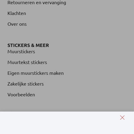
Retourneren en vervanging
Klachten
Over ons
STICKERS & MEER
Muurstickers
Muurtekst stickers
Eigen muurstickers maken
Zakelijke stickers
Voorbeelden
© Muurteksten.nl - Alle rechten voorbehouden.