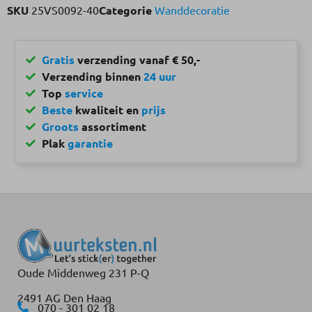
SKU
25VS0092-40
Categorie
Wanddecoratie
Gratis
verzending vanaf € 50,-
Verzending binnen
24 uur
Top
service
Beste
kwaliteit en
prijs
Groots
assortiment
Plak
garantie
Oude Middenweg 231 P-Q
2491 AG Den Haag
070 - 301 02 18