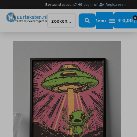
Bestaand account?
Login
of
Registreren
0
€
0,00