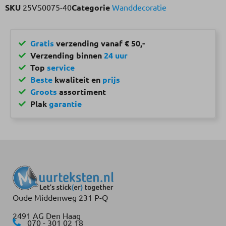
SKU
25VS0075-40
Categorie
Wanddecoratie
Gratis
verzending vanaf € 50,-
Verzending binnen
24 uur
Top
service
Beste
kwaliteit en
prijs
Groots
assortiment
Plak
garantie
Oude Middenweg 231 P-Q
2491 AG Den Haag
070 - 301 02 18