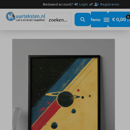
Bestaand account?
Login
of
Registreren
0
€
0,00