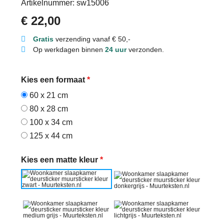
Artikelnummer: sw15006
€
22,00
Gratis
verzending vanaf € 50,-
Op werkdagen binnen
24 uur
verzonden.
Kies een formaat
*
60 x 21 cm
80 x 28 cm
100 x 34 cm
125 x 44 cm
Kies een matte kleur
*