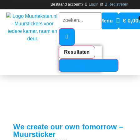
Bestaand account?
Login
of
Registreren
€
0,00
Resultaten
Bekijk alle resultaten
We create our own tomorrow –
Muursticker