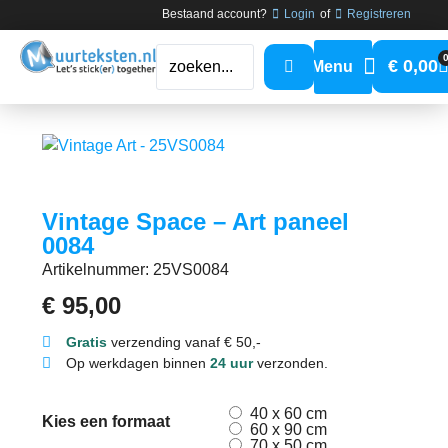
Bestaand account?
Login
of
Registreren
€
0,00
Vintage Space – Art paneel
0084
Artikelnummer: 25VS0084
€
95,00
Gratis
verzending vanaf € 50,-
Op werkdagen binnen
24 uur
verzonden.
40 x 60 cm
Kies een formaat
60 x 90 cm
70 x 50 cm