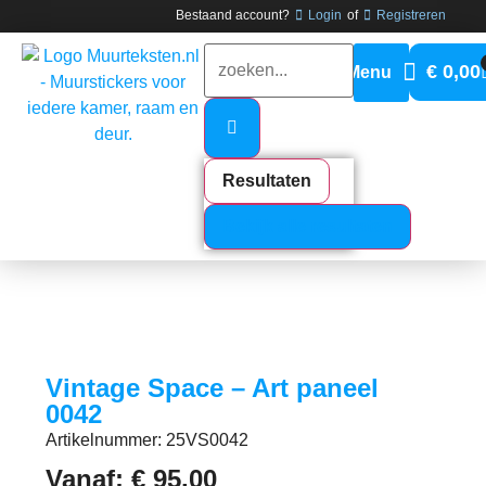
Bestaand account?
Login
of
Registreren
€
0,00
Resultaten
Bekijk alle resultaten
Vintage Space – Art paneel
0042
Artikelnummer: 25VS0042
Vanaf:
€
95,00