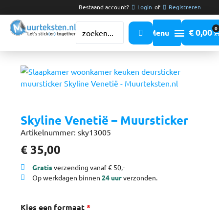
Bestaand account?
Login
of
Registreren
0
€
0,00
Skyline Venetië – Muursticker
Artikelnummer: sky13005
€
35,00
Gratis
verzending vanaf € 50,-
Op werkdagen binnen
24 uur
verzonden.
Kies een formaat
*