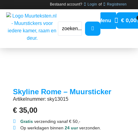
Bestaand account?
Login
of
Registreren
€
0,00
Skyline Rome – Muursticker
Artikelnummer: sky13015
€
35,00
Gratis
verzending vanaf € 50,-
Op werkdagen binnen
24 uur
verzonden.