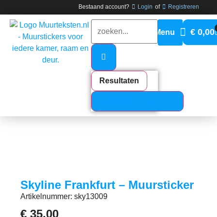
Bestaand account?
Login
of
Registreren
€
0,00
Resultaten
Bekijk alle resultaten
Skyline Frankfurt – Muursticker
Artikelnummer: sky13009
€
35,00