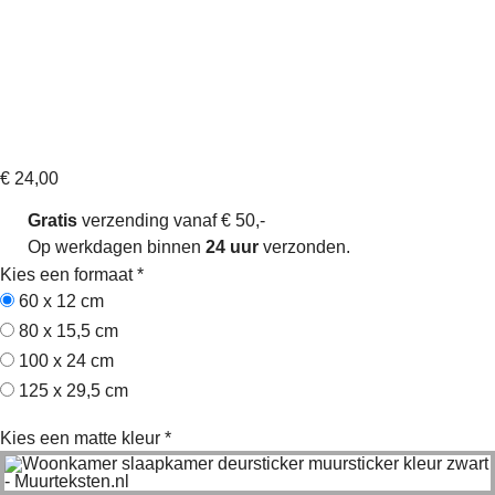
We may not have it all – Muursticker
Artikelnummer: sw140181
€
24,00
Gratis
verzending vanaf € 50,-
Op werkdagen binnen
24 uur
verzonden.
Kies een formaat
*
60 x 12 cm
80 x 15,5 cm
100 x 24 cm
125 x 29,5 cm
Kies een matte kleur
*