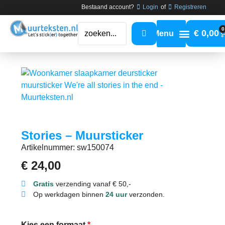
Bestaand account?
Login
of
Registreren
0
€
0,00
Stories – Muursticker
Artikelnummer: sw150074
€
24,00
Gratis
verzending vanaf € 50,-
Op werkdagen binnen
24 uur
verzonden.
Kies een formaat
*