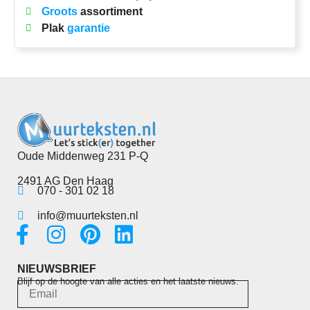
Groots
assortiment
Plak
garantie
Oude Middenweg 231 P-Q
2491 AG Den Haag
070 - 301 02 18
info@muurteksten.nl
NIEUWSBRIEF
Blijf op de hoogte van alle acties en het laatste nieuws.