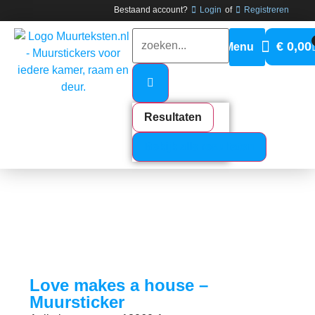
Bestaand account?
Login
of
Registreren
€
0,00
Resultaten
Bekijk alle resultaten
Love makes a house –
Muursticker