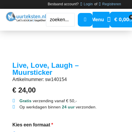
Bestaand account?
Login
of
Registreren
€
0,00
Live, Love, Laugh –
Muursticker
Artikelnummer: sw140154
€
24,00
Gratis
verzending vanaf € 50,-
Op werkdagen binnen
24 uur
verzonden.
Kies een formaat
*