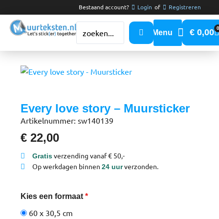
Bestaand account?
Login
of
Registreren
€
0,00
Every love story – Muursticker
Artikelnummer: sw140139
€
22,00
verzending vanaf € 50,-
Gratis
Op werkdagen binnen
verzonden.
24 uur
Kies een formaat
*
60 x 30,5 cm