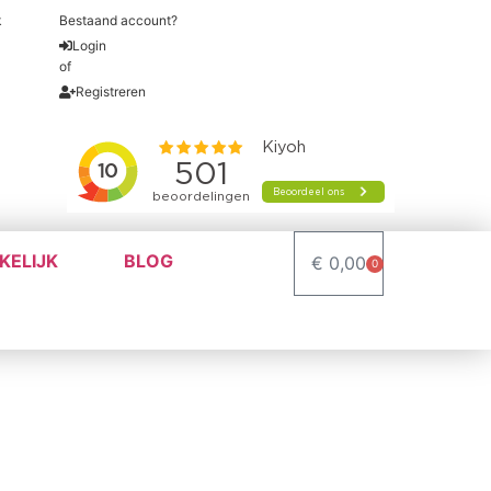
k
garantie
Bestaand account?
Login
of
Registreren
KELIJK
BLOG
€
0,00
0