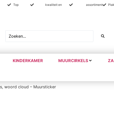
4 uur
Top
service
Beste
kwaliteit en
prijs
Groots
assortiment
Pla
KINDERKAMER
MUURCIRKELS
ZA
is, woord cloud – Muursticker