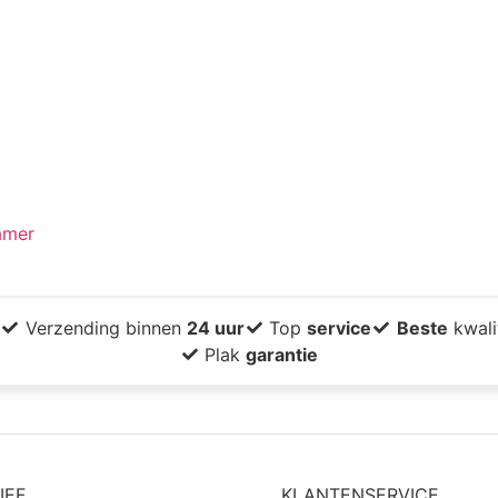
amer
-
Verzending binnen
24 uur
Top
service
Beste
kwali
Plak
garantie
IEF
KLANTENSERVICE