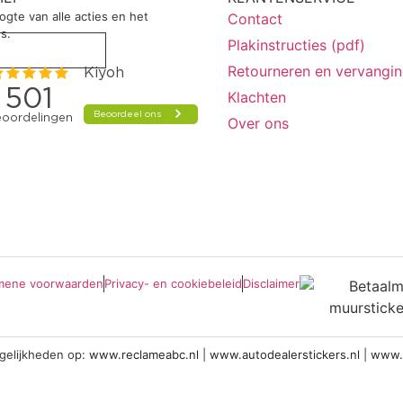
oogte van alle acties en het
Contact
s.
Plakinstructies (pdf)
Retourneren en vervangi
Klachten
Over ons
mene voorwaarden
Privacy- en cookiebeleid
Disclaimer
gelijkheden op:
www.reclameabc.nl
|
www.autodealerstickers.nl
|
www.p