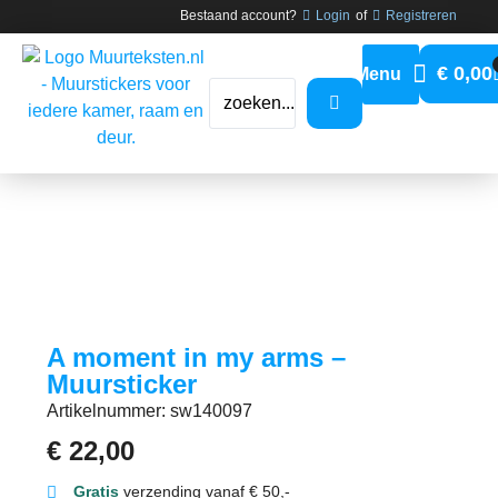
Bestaand account?
Login
of
Registreren
€
0,00
A moment in my arms –
Muursticker
Artikelnummer: sw140097
€
22,00
Gratis
verzending vanaf € 50,-