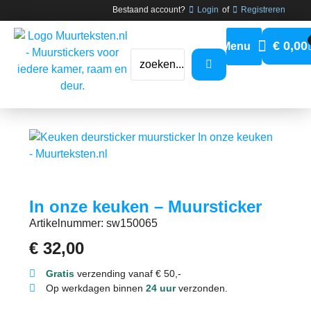
Bestaand account?
Login
of
Registreren
€
0,00
In onze keuken – Muursticker
Artikelnummer: sw150065
€
32,00
Gratis
verzending vanaf € 50,-
Op werkdagen binnen
24 uur
verzonden.