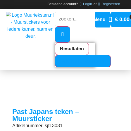
Bestaand account?
Login
of
Registreren
€
0,00
Resultaten
Bekijk alle resultaten
Past Japans teken –
Muursticker
Artikelnummer: sjt13031