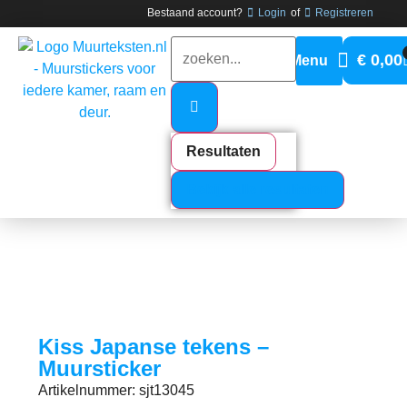
Bestaand account?
Login
of
Registreren
€
0,00
Resultaten
Bekijk alle resultaten
Kiss Japanse tekens –
Muursticker
Artikelnummer: sjt13045