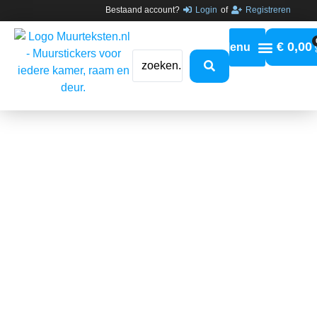
Bestaand account?
Login
of
Registreren
€
0,00