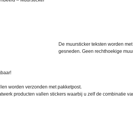
Ram sterrenbeeld – M
De muursticker teksten worden met 
gesneden. Geen rechthoekige muursti
gbaar!
llen worden verzonden met pakketpost.
twerk producten vallen stickers waarbij u zelf de combinatie va
eld!