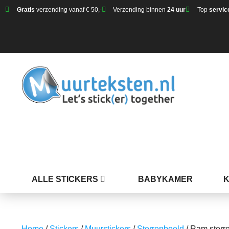
Gratis
verzending vanaf € 50,-
Verzending binnen
24 uur
Top
servic
ALLE STICKERS
BABYKAMER
Home
/
Stickers
/
Muurstickers
/
Sterrenbeeld
/ Ram sterr