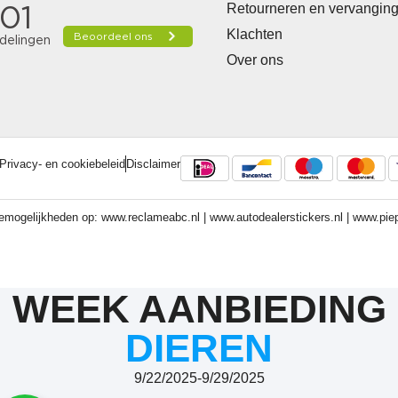
Retourneren en vervangin
Klachten
Over ons
Privacy- en cookiebeleid
Disclaimer
memogelijkheden op:
www.reclameabc.nl
|
www.autodealerstickers.nl
|
www.pie
WEEK AANBIEDING
DIEREN
9/22/2025
-
9/29/2025