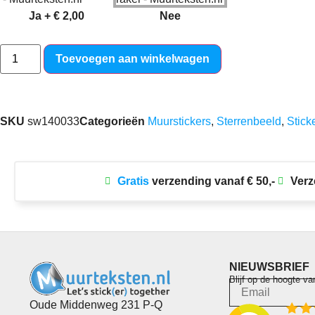
Ja
+
€ 2,00
Nee
Toevoegen aan winkelwagen
SKU
sw140033
Categorieën
Muurstickers
,
Sterrenbeeld
,
Stick
Gratis
verzending vanaf € 50,-
Verz
NIEUWSBRIEF
Blijf op de hoogte va
Oude Middenweg 231 P-Q