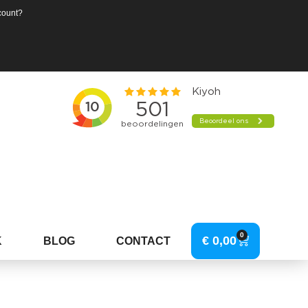
count?
0
€
0,00
K
BLOG
CONTACT