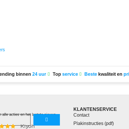
ers
ending binnen
24 uur
Top
service
Beste
kwaliteit en
pr
KLANTENSERVICE
n alle acties en het laatste nieuws.
Contact
Plakinstructies (pdf)