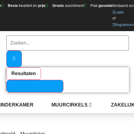
e
Beste
kwaliteit en
prijs
Groots
assortiment
Plak
garantie
Bestaand ac
Login
of
Registreren
Resultaten
Bekijk alle resultaten
KINDERKAMER
MUURCIRKELS
ZAKELIJ
enbeeld – Muursticker