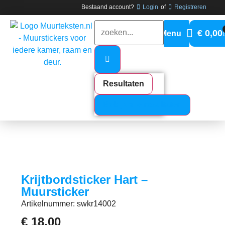
Bestaand account?
Login
of
Registreren
€
0,00
Resultaten
Bekijk alle resultaten
Krijtbordsticker Hart –
Muursticker
Artikelnummer: swkr14002
€
18,00