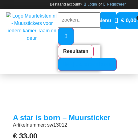
Bestaand account?
Login
of
Registreren
€
0,00
Resultaten
Bekijk alle resultaten
A star is born – Muursticker
Artikelnummer: sw13012
€
33,00