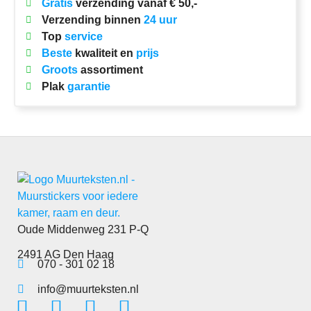
Gratis
verzending vanaf € 50,-
Verzending binnen
24 uur
Top
service
Beste
kwaliteit en
prijs
Groots
assortiment
Plak
garantie
Oude Middenweg 231 P-Q
2491 AG Den Haag
070 - 301 02 18
info@muurteksten.nl