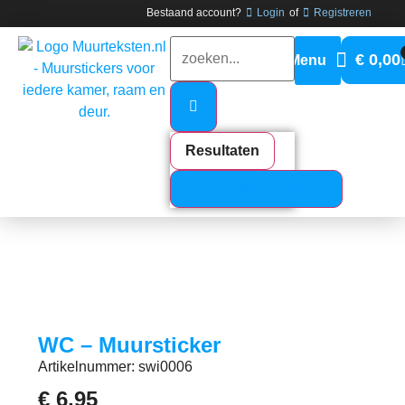
Bestaand account?
Login
of
Registreren
€
0,00
Resultaten
Bekijk alle resultaten
WC – Muursticker
Artikelnummer: swi0006
€
6,95