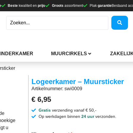
e
Beste
kwaliteit en
prijs
Groots
assortiment
Plak
garantie
Bestaand ac
KINDERKAMER
MUURCIRKELS
ZAKELIJ
sticker
Logeerkamer – Muursticker
Artikelnummer: swi0009
€
6,95
Gratis
verzending vanaf € 50,-
de
Op werkdagen binnen
24 uur
verzonden.
thoekige
jgt u