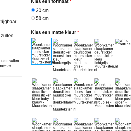
Kies een formaat
*
20 cm
58 cm
rijgbaar!
Kies een matte kleur
*
 zullen
ucten vallen
am/tekst