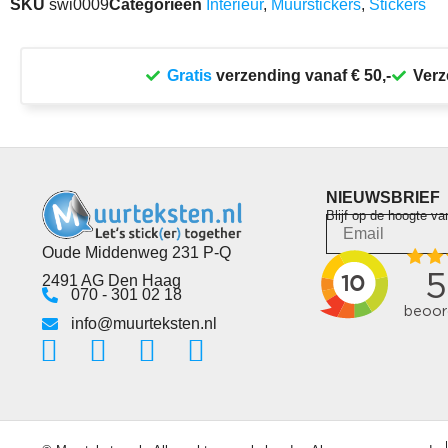
SKU
swi0009
Categorieën
Interieur
,
Muurstickers
,
Stickers
Gratis
verzending vanaf € 50,-
Verz
NIEUWSBRIEF
Blijf op de hoogte va
Oude Middenweg 231 P-Q
2491 AG Den Haag
070 - 301 02 18
info@muurteksten.nl