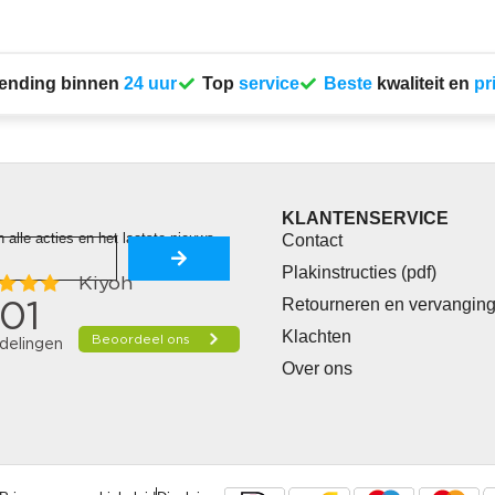
ending binnen
24 uur
Top
service
Beste
kwaliteit en
pr
KLANTENSERVICE
n alle acties en het laatste nieuws.
Contact
Plakinstructies (pdf)
Retourneren en vervangin
Klachten
Over ons