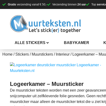
Gratis
verzending vanaf € 50,-
Verzending binnen
24 uur
Top
servic
ALLE STICKERS
BABYKAMER
Home
/
Stickers
/
Muurstickers
/
Interieur
/ Logeerkamer – Muur
Logeerkamer – Muursticker
De muursticker teksten worden met een zeer geavanceer
snijcomputer uit zelfklevende folie gesneden. Geen rech
muursticker maar alleen de muursticker tekst die u ziet kri