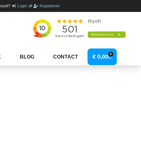
count?
Login
of
Registreren
0
€
0,00
K
BLOG
CONTACT