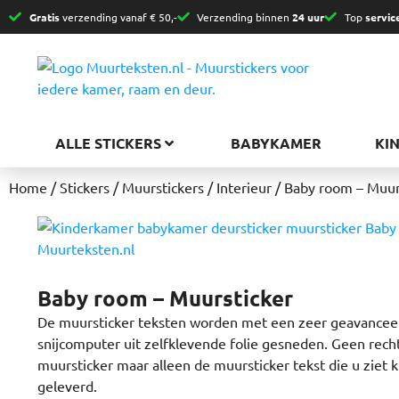
Gratis
verzending vanaf € 50,-
Verzending binnen
24 uur
Top
servic
ALLE STICKERS
BABYKAMER
KI
Home
/
Stickers
/
Muurstickers
/
Interieur
/ Baby room – Muur
Baby room – Muursticker
De muursticker teksten worden met een zeer geavancee
snijcomputer uit zelfklevende folie gesneden. Geen rec
muursticker maar alleen de muursticker tekst die u ziet kr
geleverd.