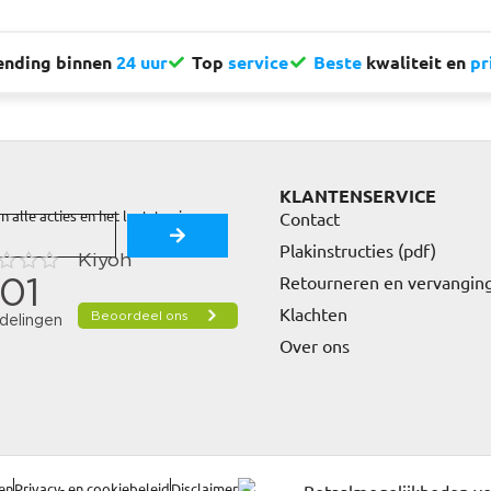
ending binnen
24 uur
Top
service
Beste
kwaliteit en
pr
KLANTENSERVICE
n alle acties en het laatste nieuws.
Contact
Plakinstructies (pdf)
Retourneren en vervangin
Klachten
Over ons
en
Privacy- en cookiebeleid
Disclaimer