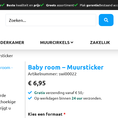
e
Beste
kwaliteit en
prijs
Groots
assortiment
Plak
garantie
Bestaand ac
NDERKAMER
MUURCIRKELS
ZAKELIJK
sticker
Baby room – Muursticker
Artikelnummer: swi00022
€
6,95
Gratis
verzending vanaf € 50,-
rde
Op werkdagen binnen
24 uur
verzonden.
hthoekige
ijgt u
Kies een formaat
*