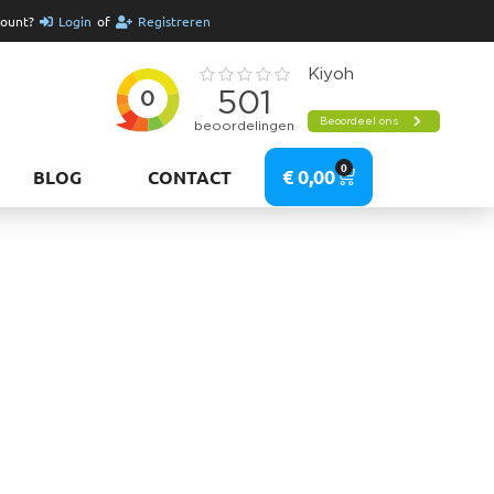
count?
Login
of
Registreren
0
€
0,00
BLOG
CONTACT