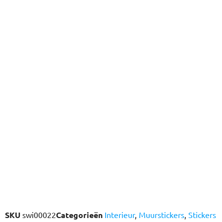
SKU
swi00022
Categorieën
Interieur
,
Muurstickers
,
Stickers