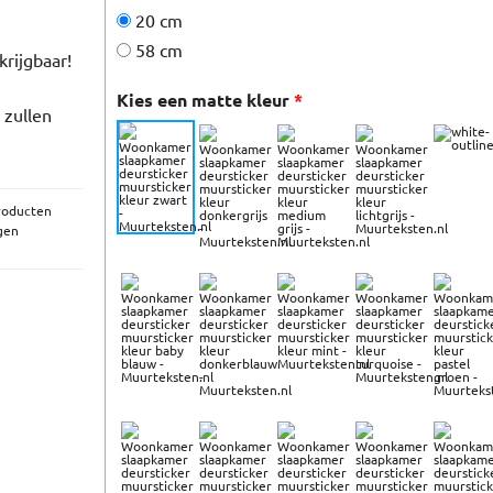
20 cm
58 cm
krijgbaar!
Kies een matte kleur
*
 zullen
roducten
igen