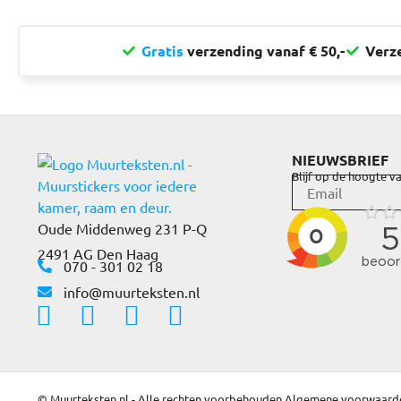
Gratis
verzending vanaf € 50,-
Verz
NIEUWSBRIEF
Blijf op de hoogte va
Oude Middenweg 231 P-Q
2491 AG Den Haag
070 - 301 02 18
info@muurteksten.nl
© Muurteksten.nl - Alle rechten voorbehouden.
Algemene voorwaard