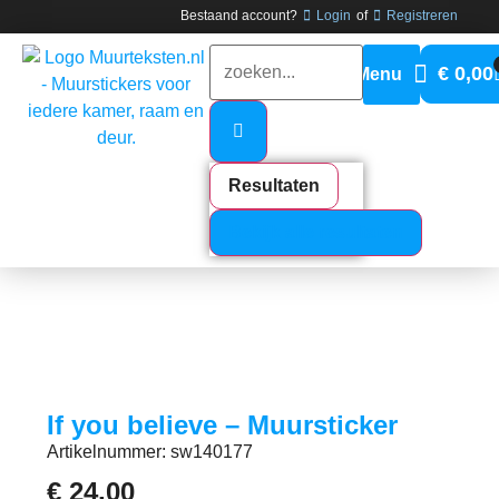
Bestaand account?
Login
of
Registreren
€
0,00
Resultaten
Bekijk alle resultaten
If you believe – Muursticker
Artikelnummer: sw140177
€
24,00