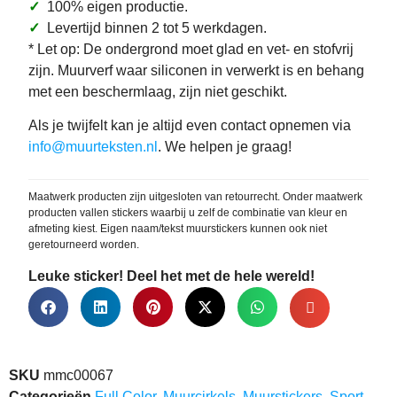
✓
100% eigen productie.
✓
Levertijd binnen 2 tot 5 werkdagen.
* Let op: De ondergrond moet glad en vet- en stofvrij
zijn. Muurverf waar siliconen in verwerkt is en behang
met een beschermlaag, zijn niet geschikt.
Als je twijfelt kan je altijd even contact opnemen via
info@muurteksten.nl
. We helpen je graag!
Maatwerk producten zijn uitgesloten van retourrecht. Onder maatwerk
producten vallen stickers waarbij u zelf de combinatie van kleur en
afmeting kiest. Eigen naam/tekst muurstickers kunnen ook niet
geretourneerd worden.
Leuke sticker! Deel het met de hele wereld!
SKU
mmc00067
Categorieën
Full Color
,
Muurcirkels
,
Muurstickers
,
Sport
,