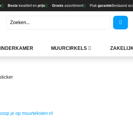
e
Beste
kwaliteit en
prijs
Groots
assortiment
Plak
garantie
Bestaand ac
KINDERKAMER
MUURCIRKELS
ZAKELIJ
sticker