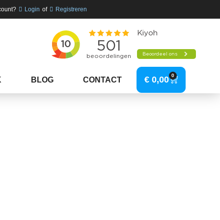
count?
Login
of
Registreren
0
€
0,00
K
BLOG
CONTACT