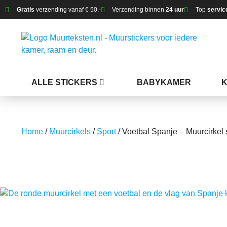
Gratis
verzending vanaf € 50,-
Verzending binnen
24 uur
Top
servic
ALLE STICKERS
BABYKAMER
Home
/
Muurcirkels
/
Sport
/ Voetbal Spanje – Muurcirkel 
Voetbal Spanje – Muurcirkel sticker