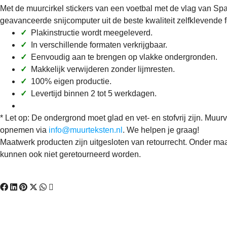
Met de muurcirkel stickers van een voetbal met de vlag van Spa
geavanceerde snijcomputer uit de beste kwaliteit zelfklevende 
✓
Plakinstructie wordt meegeleverd.
✓
In verschillende formaten verkrijgbaar.
✓
Eenvoudig aan te brengen op vlakke ondergronden.
✓
Makkelijk verwijderen zonder lijmresten.
✓
100% eigen productie.
✓
Levertijd binnen 2 tot 5 werkdagen.
* Let op: De ondergrond moet glad en vet- en stofvrij zijn. Muurv
opnemen via
info@muurteksten.nl
. We helpen je graag!
Maatwerk producten zijn uitgesloten van retourrecht. Onder maa
kunnen ook niet geretourneerd worden.
Leuke sticker! Deel het met de hele wer
Voetbal Spanje – Muurcirkel sticker
Artikelnummer: mmc00043