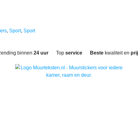
ers
,
Sport
,
Sport
zending binnen
24 uur
Top
service
Beste
kwaliteit en
pri