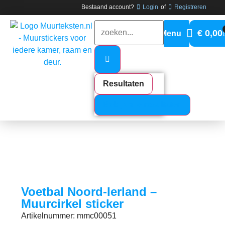
Bestaand account?
Login
of
Registreren
€
0,00
Resultaten
Bekijk alle resultaten
Voetbal Noord-Ierland –
Muurcirkel sticker
Artikelnummer: mmc00051