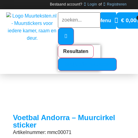
Bestaand account?
Login
of
Registreren
€
0,00
Resultaten
Bekijk alle resultaten
Voetbal Andorra – Muurcirkel
sticker
Artikelnummer: mmc00071