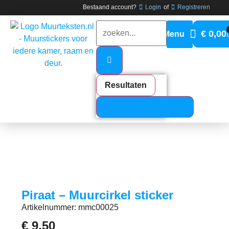
Bestaand account?
Login
of
Registreren
€
0,00
Resultaten
Bekijk alle resultaten
Piraat – Muurcirkel sticker
Artikelnummer: mmc00025
€
9,50