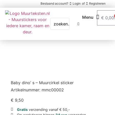
Bestaand account?
Login
of
Registreren
€
0,00
Baby dino’ s – Muurcirkel sticker
Artikelnummer: mmc00002
€
9,50
Gratis
verzending vanaf € 50,-
Op werkdagen binnen
24 uur
verzonden.