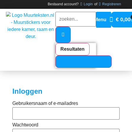
Bestaand account?
Login
of
Registreren
€
0,00
Resultaten
Bekijk alle resultaten
Inloggen
Gebruikersnaam of e-mailadres
Wachtwoord