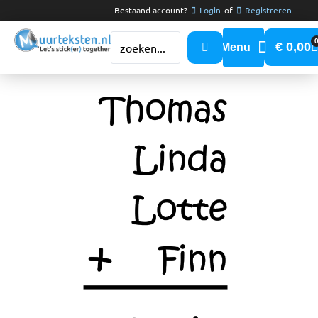
Bestaand account?
Login
of
Registreren
€
0,00